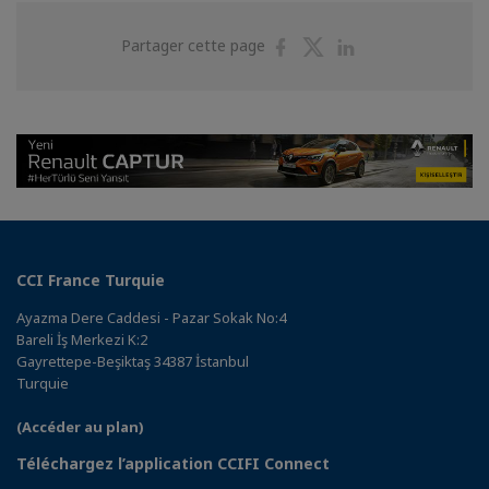
Partager
Partager
Partager
Partager cette page
sur
sur
sur
Facebook
Twitter
Linkedin
CCI France Turquie
Ayazma Dere Caddesi - Pazar Sokak No:4
Bareli İş Merkezi K:2
Gayrettepe-Beşiktaş 34387 İstanbul
Turquie
(Accéder au plan)
Téléchargez l’application CCIFI Connect