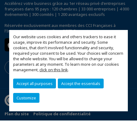
Accélérez votre business grâce au 1er réseau privé d'entreprises
françaises dans 95 pays : 120 chambres | 33 000 entreprises | 4 000
événements | 300 comités | 1 200 avantages exclusifs
Réservée exclusivement aux membres des CCI Françaises à
l'International,
découvrez l'app CCIFI Connect
.
Our website uses cookies and others trackers to ease it
usage, improve its performance and security. Some
cookies, that don't involved functionnality and security,
required your consent to be used. Your choices will concern
the whole website. You will be allowed to change your
parameters at any moment. To learn more on our cookies
management,
click on this link
.
Accept all purposes
Accept the essentials
Customize
Plan du site
Politique de confidentialité
Configurer vos préférences cookies
© 2026 CCI France Turquie