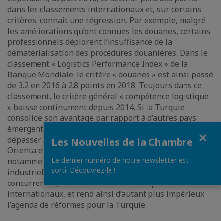
dans les classements internationaux et, sur certains
critères, connaît une régression. Par exemple, malgré
les améliorations qu’ont connues les douanes, certains
professionnels déplorent l’insuffisance de la
dématérialisation des procédures douanières. Dans le
classement « Logistics Performance Index » de la
Banque Mondiale, le critère « douanes » est ainsi passé
de 3.2 en 2016 à 2.8 points en 2018. Toujours dans ce
classement, le critère général « compétence logistique
» baisse continument depuis 2014. Si la Turquie
consolide son avantage par rapport à d’autres pays
émergents (Inde, Brésil), elle se fait désormais
Fermer
dépasser par bien des pays d’Europe Centrale et
Les Nouvelles de la Chambre
Orientale, qui sont susceptibles de la concurrencer,
Le dernier numéro de notre newsletter est
notamment dans l’attraction des investissements
sorti. Découvrez-le !
industriels. La crise sanitaire actuelle exacerbe ces
concurrences, sur fond de chute drastique des volumes
internationaux, et rend ainsi d’autant plus impérieux
l’agenda de réformes pour la Turquie.