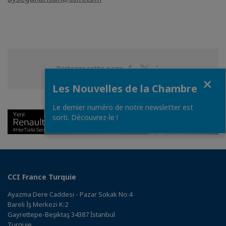
Partager
Partager
Partager
Partager cette page
Fermer
sur
sur
sur
Les Nouvelles de la Chambre
Facebook
Twitter
Linkedin
Le dernier numéro de notre newsletter est
sorti. Découvrez-le !
CCI France Turquie
Ayazma Dere Caddesi - Pazar Sokak No:4
Bareli İş Merkezi K:2
Gayrettepe-Beşiktaş 34387 İstanbul
Turquie