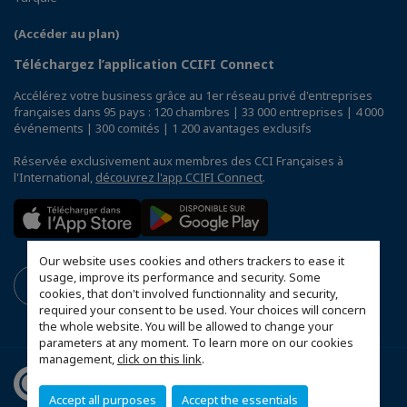
(Accéder au plan)
Téléchargez l’application CCIFI Connect
Accélérez votre business grâce au 1er réseau privé d'entreprises
françaises dans 95 pays : 120 chambres | 33 000 entreprises | 4 000
événements | 300 comités | 1 200 avantages exclusifs
Réservée exclusivement aux membres des CCI Françaises à
l'International,
découvrez l'app CCIFI Connect
.
Our website uses cookies and others trackers to ease it
usage, improve its performance and security. Some
cookies, that don't involved functionnality and security,
required your consent to be used. Your choices will concern
the whole website. You will be allowed to change your
parameters at any moment. To learn more on our cookies
management,
click on this link
.
Accept all purposes
Accept the essentials