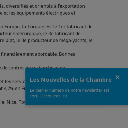
, diversifiés et orientés à l’exportation
ie et les équipements électriques et
 Europe, la Turquie est le 1er fabricant de
ucteur sidérurgique, le 3e fabricant de
e plat, le 3e producteur de méga-yachts, le
et financièrement abordable. Bonnes
 de centres de recherche et de
Fermer
Les Nouvelles de la Chambre
 les services) qui facilite les échanges
t 4,2% en France).
Le dernier numéro de notre newsletter est
sorti. Découvrez-le !
ille, Nice, Toulouse, Bordeaux, Mulhouse,