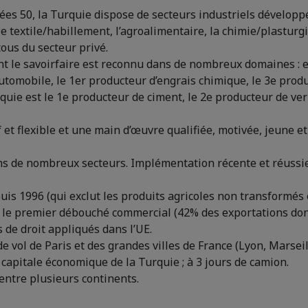
es 50, la Turquie dispose de secteurs industriels développés
le textile/habillement, l’agroalimentaire, la chimie/plasturg
ous du secteur privé.
nt le savoirfaire est reconnu dans de nombreux domaines : en
automobile, le 1er producteur d’engrais chimique, le 3e prod
uie est le 1e producteur de ciment, le 2e producteur de verr
et flexible et une main d’œuvre qualifiée, motivée, jeune 
s de nombreux secteurs. Implémentation récente et réussie
s 1996 (qui exclut les produits agricoles non transformés et
 le premier débouché commercial (42% des exportations don
 de droit appliqués dans l’UE.
de vol de Paris et des grandes villes de France (Lyon, Marse
 capitale économique de la Turquie ; à 3 jours de camion.
entre plusieurs continents.