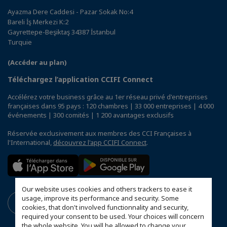
Ayazma Dere Caddesi - Pazar Sokak No:4
Bareli İş Merkezi K:2
Gayrettepe-Beşiktaş 34387 İstanbul
Turquie
(Accéder au plan)
Téléchargez l’application CCIFI Connect
Accélérez votre business grâce au 1er réseau privé d'entreprises
françaises dans 95 pays : 120 chambres | 33 000 entreprises | 4 000
événements | 300 comités | 1 200 avantages exclusifs
Réservée exclusivement aux membres des CCI Françaises à
l'International,
découvrez l'app CCIFI Connect
.
Our website uses cookies and others trackers to ease it
usage, improve its performance and security. Some
cookies, that don't involved functionnality and security,
required your consent to be used. Your choices will concern
the whole website. You will be allowed to change your