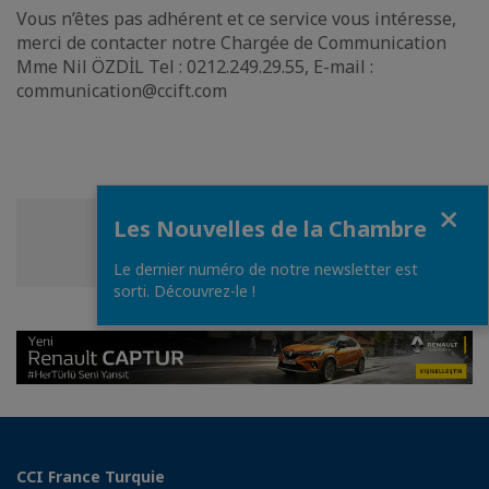
Vous n’êtes pas adhérent et ce service vous intéresse,
merci de contacter notre Chargée de Communication
Mme Nil ÖZDİL Tel : 0212.249.29.55, E-mail :
communication@ccift.com
Fermer
Les Nouvelles de la Chambre
Partager
Partager
Partager
Partager cette page
sur
sur
sur
Le dernier numéro de notre newsletter est
Facebook
Twitter
Linkedin
sorti. Découvrez-le !
CCI France Turquie