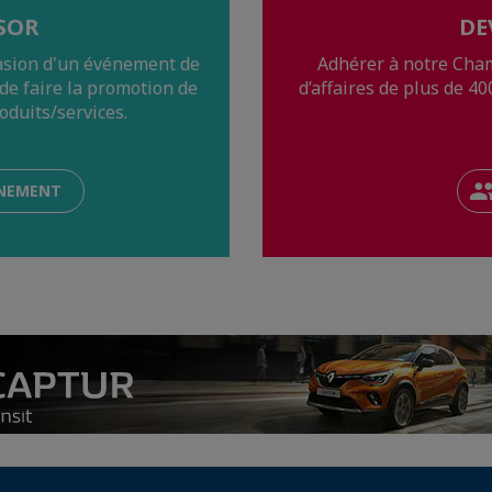
SOR
DE
casion d'un événement de
Adhérer à notre Cha
e faire la promotion de
d’affaires de plus de 40
oduits/services.
ÉNEMENT