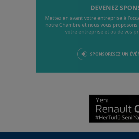
DEVENEZ SPON
Mettez en avant votre entreprise à l'oc
notre Chambre et nous vous proposons d
votre entreprise et ou de vos pr
SPONSORISEZ UN ÉV