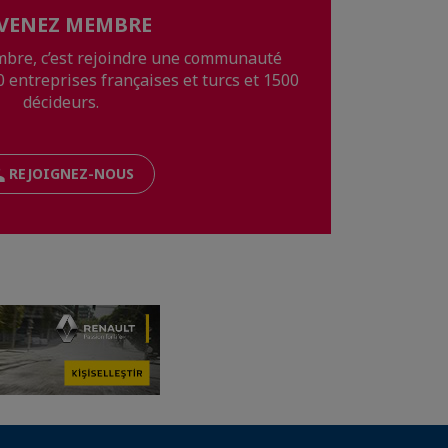
VENEZ MEMBRE
mbre, c’est rejoindre une communauté
0 entreprises françaises et turcs et 1500
décideurs.
REJOIGNEZ-NOUS