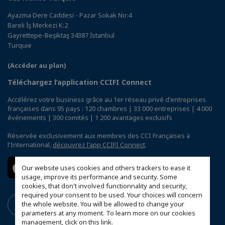
Ayazma Dere Caddesi - Pazar Sokak No:4
Bareli İş Merkezi K:2
Gayrettepe-Beşiktaş 34387 İstanbul
Turquie
(Accéder au plan)
Téléchargez l’application CCIFI Connect
Accélérez votre business grâce au 1er réseau privé d'entreprises
françaises dans 95 pays : 120 chambres | 33 000 entreprises | 4 000
événements | 300 comités | 1 200 avantages exclusifs
Réservée exclusivement aux membres des CCI Françaises à
l'International,
découvrez l'app CCIFI Connect
.
Our website uses cookies and others trackers to ease it
usage, improve its performance and security. Some
cookies, that don't involved functionnality and security,
required your consent to be used. Your choices will concern
the whole website. You will be allowed to change your
parameters at any moment. To learn more on our cookies
management,
click on this link
.