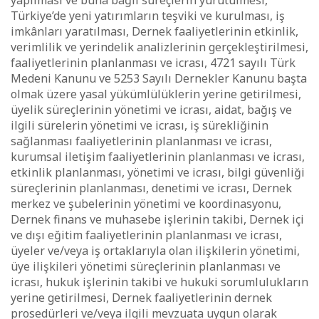
yapılması ve buna bağlı süreçlerin yürütülmesi,
Türkiye’de yeni yatırımların teşviki ve kurulması, iş
imkânları yaratılması, Dernek faaliyetlerinin etkinlik,
verimlilik ve yerindelik analizlerinin gerçekleştirilmesi,
faaliyetlerinin planlanması ve icrası, 4721 sayılı Türk
Medeni Kanunu ve 5253 Sayılı Dernekler Kanunu başta
olmak üzere yasal yükümlülüklerin yerine getirilmesi,
üyelik süreçlerinin yönetimi ve icrası, aidat, bağış ve
ilgili sürelerin yönetimi ve icrası, iş sürekliğinin
sağlanması faaliyetlerinin planlanması ve icrası,
kurumsal iletişim faaliyetlerinin planlanması ve icrası,
etkinlik planlanması, yönetimi ve icrası, bilgi güvenliği
süreçlerinin planlanması, denetimi ve icrası, Dernek
merkez ve şubelerinin yönetimi ve koordinasyonu,
Dernek finans ve muhasebe işlerinin takibi, Dernek içi
ve dışı eğitim faaliyetlerinin planlanması ve icrası,
üyeler ve/veya iş ortaklarıyla olan ilişkilerin yönetimi,
üye ilişkileri yönetimi süreçlerinin planlanması ve
icrası, hukuk işlerinin takibi ve hukuki sorumlulukların
yerine getirilmesi, Dernek faaliyetlerinin dernek
prosedürleri ve/veya ilgili mevzuata uygun olarak