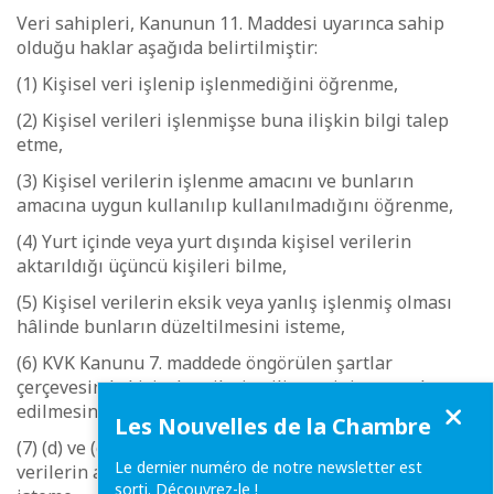
Veri sahipleri, Kanunun 11. Maddesi uyarınca sahip
olduğu haklar aşağıda belirtilmiştir:
(1) Kişisel veri işlenip işlenmediğini öğrenme,
(2) Kişisel verileri işlenmişse buna ilişkin bilgi talep
etme,
(3) Kişisel verilerin işlenme amacını ve bunların
amacına uygun kullanılıp kullanılmadığını öğrenme,
(4) Yurt içinde veya yurt dışında kişisel verilerin
aktarıldığı üçüncü kişileri bilme,
(5) Kişisel verilerin eksik veya yanlış işlenmiş olması
hâlinde bunların düzeltilmesini isteme,
(6) KVK Kanunu 7. maddede öngörülen şartlar
çerçevesinde kişisel verilerin silinmesini veya yok
Fermer
edilmesini isteme,
Les Nouvelles de la Chambre
(7) (d) ve (e) bentleri uyarınca yapılan işlemlerin, kişisel
Le dernier numéro de notre newsletter est
verilerin aktarıldığı üçüncü kişilere bildirilmesini
sorti. Découvrez-le !