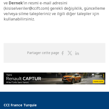
ve
Dernek
’in resmi e-mail adresini
(kisiselveriler@ccift.com) gerekli değişiklik, güncelleme
ve/veya silme talepleriniz ve ilgili diğer talepler için
kullanabilirsiniz.
Partager
Partager
Partager
Partager cette page
sur
sur
sur
Facebook
Twitter
Linkedin
CCI France Turquie