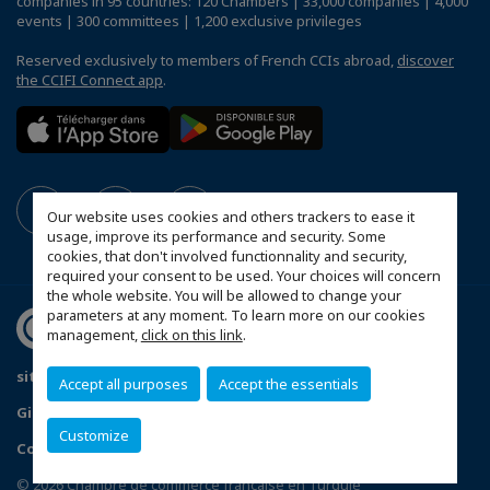
companies in 95 countries: 120 Chambers | 33,000 companies | 4,000
events | 300 committees | 1,200 exclusive privileges
Reserved exclusively to members of French CCIs abroad,
discover
the CCIFI Connect app
.
Our website uses cookies and others trackers to ease it
usage, improve its performance and security. Some
cookies, that don't involved functionnality and security,
required your consent to be used. Your choices will concern
the whole website. You will be allowed to change your
parameters at any moment. To learn more on our cookies
management,
click on this link
.
site haritası
Accept all purposes
Accept the essentials
Gizlilik ve Kişisel Verilerin Korunması Politikası
Customize
Configure cookies preferences
© 2026 Chambre de commerce française en Turquie