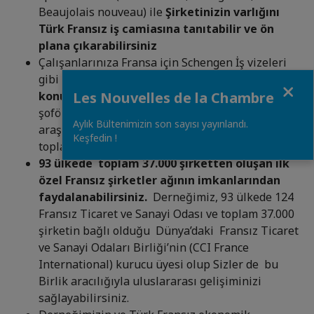
Beaujolais nouveau) ile
Şirketinizin varlığını
Türk Fransız iş camiasına tanıtabilir ve ön
plana çıkarabilirsiniz
Çalışanlarınıza Fransa için Schengen İş vizeleri
gibi
İdari konularda da olduğu gibi başka
Close
konularda da
(otel rezervasyonları, şoförlü-
Les Nouvelles de la Chambre
şoförsüz araba kiralama, tercüme, pazar
Aylık Bültenimizin son sayısı yayınlandı.
araştırmaları, yerleştirme, randevu alma, büro ve
Keşfedin !
toplantı salonu
v.s)
lojistik
destek alabilirsiniz.
93 ülkede toplam 37.000 şirketten oluşan ilk
özel Fransız şirketler ağının imkanlarından
faydalanabilirsiniz.
Derneğimiz, 93 ülkede 124
Fransız Ticaret ve Sanayi Odası ve toplam 37.000
şirketin bağlı olduğu Dünya’daki Fransız Ticaret
ve Sanayi Odaları Birliği’nin (CCI France
International) kurucu üyesi olup Sizler de bu
Birlik aracılığıyla uluslararası gelişiminizi
sağlayabilirsiniz.