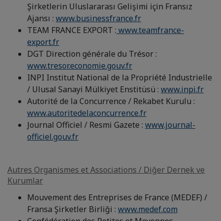
Şirketlerin Uluslararası Gelişimi için Fransız
Ajansı :
www.businessfrance.fr
TEAM FRANCE EXPORT :
www.teamfrance-
export.fr
DGT Direction générale du Trésor :
www.tresor.economie.gouv.fr
INPI Institut National de la Propriété Industrielle
/ Ulusal Sanayi Mülkiyet Enstitüsü :
www.inpi.fr
Autorité de la Concurrence / Rekabet Kurulu :
www.autoritedelaconcurrence.fr
Journal Officiel / Resmi Gazete :
www.journal-
officiel.gouv.fr
Autres Organismes et Associations / Diğer Dernek ve
Kurumlar
Mouvement des Entreprises de France (MEDEF) /
Fransa Şirketler Birliği :
www.medef.com