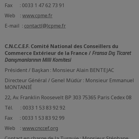
Fax : 0033 1 47 62 73 91
Web :
www.cpme.fr
E-mail :
contact(@)cpme.fr
C.N.C.C.E.F. Comité National des Conseillers du
Commerce Extérieur de la France /
Fransa Dış Ticaret
Danışmanlarının Milli Komitesi
Président / Başkan : Monsieur Alain BENTEJAC
Directeur Général / Genel Müdür : Monsieur Emmanuel
MONTANIÉ
22, Av. Franklin Roosevelt BP 303 75365 Paris Cedex 08
Tél. : 0033 1 53 83 92 92
Fax : 0033 1 53 83 92 99
Web :
www.cnccef.org
Contact en charge de la Turquie : Monsieur Stéphane