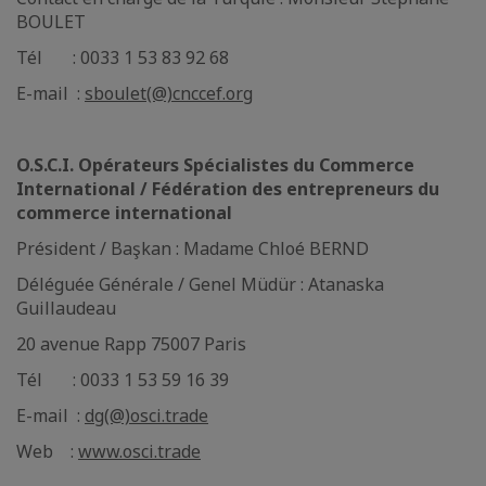
BOULET
Tél : 0033 1 53 83 92 68
E-mail :
sboulet(@)cnccef.org
O.S.C.I. Opérateurs Spécialistes du Commerce
International / Fédération des entrepreneurs du
commerce international
Président / Başkan : Madame Chloé BERND
Déléguée Générale / Genel Müdür : Atanaska
Guillaudeau
20 avenue Rapp 75007 Paris
Tél : 0033 1 53 59 16 39
E-mail :
dg(@)osci.trade
Web :
www.osci.trade