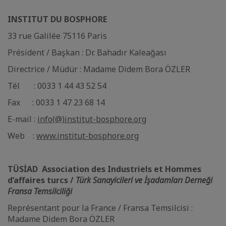
INSTITUT DU BOSPHORE
33 rue Galilée 75116 Paris
Président / Başkan : Dr. Bahadır Kaleağası
Directrice / Müdür : Madame Didem Bora ÖZLER
Tél : 0033 1 44 43 52 54
Fax : 0033 1 47 23 68 14
E-mail :
info(@)institut-bosphore.org
Web :
www.institut-bosphore.org
TÜSİAD Association des Industriels et Hommes
d’affaires turcs /
Türk Sanayicileri ve İşadamları Derneği
Fransa Temsilciliği
Représentant pour la France / Fransa Temsilcisi :
Madame Didem Bora ÖZLER