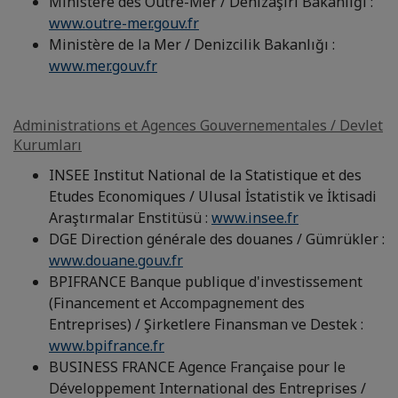
Ministère des Outre-Mer / Denizaşırı Bakanlığı :
www.outre-mer.gouv.fr
Ministère de la Mer / Denizcilik Bakanlığı :
www.mer.gouv.fr
Administrations et Agences Gouvernementales / Devlet
Kurumları
INSEE Institut National de la Statistique et des
Etudes Economiques / Ulusal İstatistik ve İktisadi
Araştırmalar Enstitüsü :
www.insee.fr
DGE Direction générale des douanes / Gümrükler :
www.douane.gouv.fr
BPIFRANCE Banque publique d'investissement
(Financement et Accompagnement des
Entreprises) / Şirketlere Finansman ve Destek :
www.bpifrance.fr
BUSINESS FRANCE Agence Française pour le
Développement International des Entreprises /