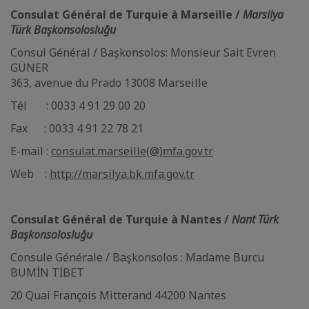
Consulat Général de Turquie à Marseille /
Marsilya
Türk Başkonsolosluğu
Consul Général / Başkonsolos: Monsieur Sait Evren
GÜNER
363, avenue du Prado 13008 Marseille
Tél : 0033 4 91 29 00 20
Fax : 0033 4 91 22 78 21
E-mail :
consulat.marseille(@)mfa.gov.tr
Web :
http://marsilya.bk.mfa.gov.tr
Consulat Général de Turquie à Nantes /
Nant Türk
Başkonsolosluğu
Consule Générale / Başkonsolos : Madame Burcu
BUMİN TİBET
20 Quai François Mitterand 44200 Nantes