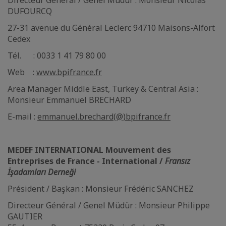
Directeur Général / Genel Müdür : Monsieur Nicolas
DUFOURCQ
27-31 avenue du Général Leclerc 94710 Maisons-Alfort
Cedex
Tél. : 0033 1 41 79 80 00
Web :
www.bpifrance.fr
Area Manager Middle East, Turkey & Central Asia :
Monsieur Emmanuel BRECHARD
E-mail :
emmanuel.brechard(@)bpifrance.fr
MEDEF INTERNATIONAL Mouvement des
Entreprises de France - International /
Fransız
İşadamları Derneği
Président / Başkan : Monsieur Frédéric SANCHEZ
Directeur Général / Genel Müdür : Monsieur Philippe
GAUTIER