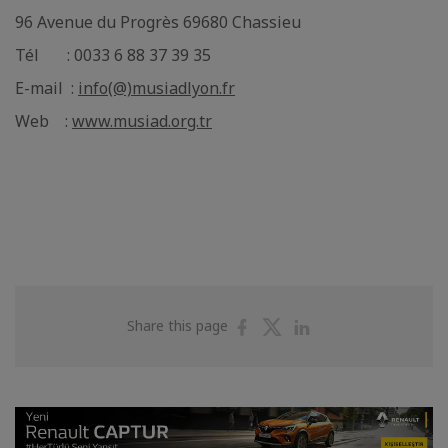
96 Avenue du Progrès 69680 Chassieu
Tél : 0033 6 88 37 39 35
E-mail :
info(@)musiadlyon.fr
Web :
www.musiad.org.tr
Share
Share
Share
Share this page
on
on
on
Facebook
Twitter
Linkedin