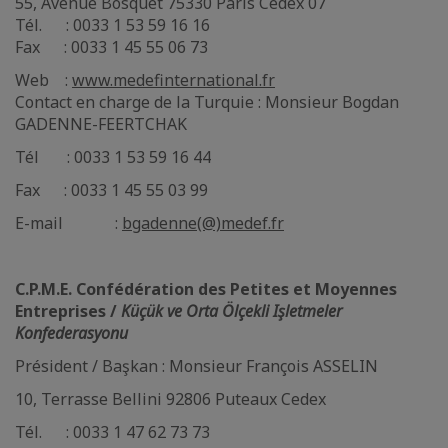
55, Avenue Bosquet 75330 Paris Cedex 07
Tél. : 0033 1 53 59 16 16
Fax : 0033 1 45 55 06 73
Web :
www.medefinternational.fr
Contact en charge de la Turquie : Monsieur Bogdan
GADENNE-FEERTCHAK
Tél : 0033 1 53 59 16 44
Fax : 0033 1 45 55 03 99
E-mail :
bgadenne(@)medef.fr
C.P.M.E. Confédération des Petites et Moyennes
Entreprises /
Küçük ve Orta Ölçekli Işletmeler
Konfederasyonu
Président / Başkan : Monsieur François ASSELIN
10, Terrasse Bellini 92806 Puteaux Cedex
Tél. : 0033 1 47 62 73 73