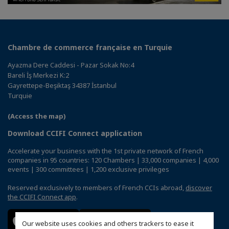
Chambre de commerce française en Turquie
Ayazma Dere Caddesi - Pazar Sokak No:4
Bareli İş Merkezi K:2
Gayrettepe-Beşiktaş 34387 İstanbul
Turquie
(Access the map)
Download CCIFI Connect application
Accelerate your business with the 1st private network of French
companies in 95 countries: 120 Chambers | 33,000 companies | 4,000
events | 300 committees | 1,200 exclusive privileges
Reserved exclusively to members of French CCIs abroad,
discover
the CCIFI Connect app
.
Our website uses cookies and others trackers to ease it