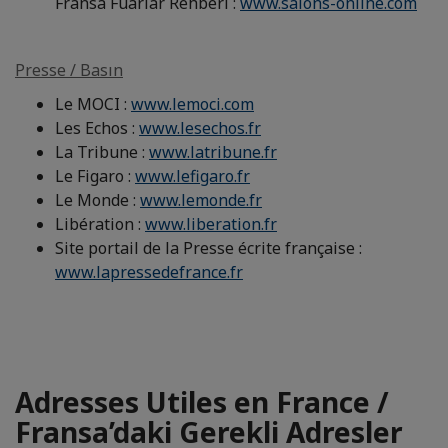
Fransa Fuarlar Rehberi :
www.salons-online.com
Presse / Basın
Le MOCI :
www.lemoci.com
Les Echos :
www.lesechos.fr
La Tribune :
www.latribune.fr
Le Figaro :
www.lefigaro.fr
Le Monde :
www.lemonde.fr
Libération :
www.liberation.fr
Site portail de la Presse écrite française :
www.lapressedefrance.fr
Adresses Utiles en France /
Fransa’daki Gerekli Adresler