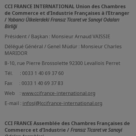
CCI FRANCE INTERNATIONAL Union des Chambres
de Commerce et d’Industrie Françaises à l’Etranger
/
Yabancı Ülkelerdeki Fransız Ticaret ve Sanayi Odaları
Birliği
Président / Başkan : Monsieur Arnaud VAISSIE
Délégué Général / Genel Müdür : Monsieur Charles
MARIDOR
8-10, rue Pierre Brossolette 92300 Levallois Perret
Tél. : 0033 1 40 69 37 60
Fax : 0033 1 40 69 37 83
Web :
www.ccifrance-international.org
E-mail :
infos(@)ccifrance-international.org
CCI FRANCE Assemblée des Chambres Françaises de
Commerce et d’Industrie /
Fransız Ticaret ve Sanayi