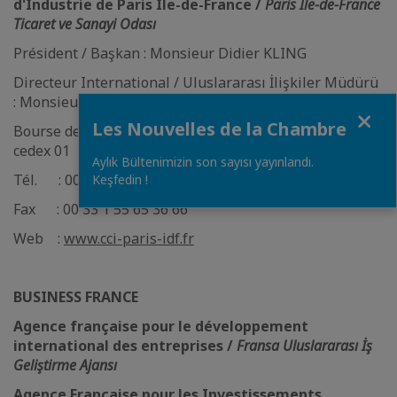
d'Industrie de Paris Ile-de-France /
Paris Ile-de-France
Ticaret ve Sanayi Odası
Président / Başkan : Monsieur Didier KLING
Directeur International / Uluslararası İlişkiler Müdürü
: Monsieur Gilles DABEZIES
Close
Les Nouvelles de la Chambre
Bourse de Commerce - 2 rue de Viarmes 75040 Paris
cedex 01
Aylık Bültenimizin son sayısı yayınlandı.
Tél. : 00 33 1 55 65 35 11
Keşfedin !
Fax : 00 33 1 55 65 36 66
Web :
www.cci-paris-idf.fr
BUSINESS FRANCE
Agence française pour le développement
international des entreprises /
Fransa Uluslararası İş
Geliştirme Ajansı
Agence Française pour les Investissements