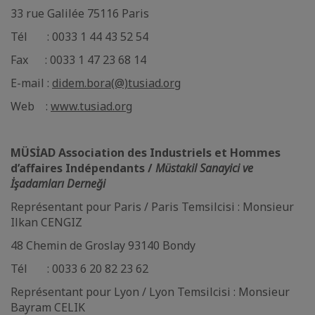
33 rue Galilée 75116 Paris
Tél : 0033 1 44 43 52 54
Fax : 0033 1 47 23 68 14
E-mail :
didem.bora(@)tusiad.org
Web :
www.tusiad.org
MÜSİAD Association des Industriels et Hommes
d’affaires Indépendants /
Müstakil Sanayici ve
İşadamları Derneği
Représentant pour Paris / Paris Temsilcisi : Monsieur
Ilkan CENGIZ
48 Chemin de Groslay 93140 Bondy
Tél : 0033 6 20 82 23 62
Représentant pour Lyon / Lyon Temsilcisi : Monsieur
Bayram CELIK