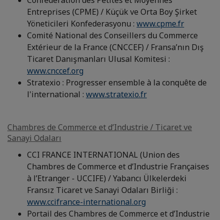
Confédération des Petites et Moyennes
Entreprises (CPME) / Küçük ve Orta Boy Şirket
Yöneticileri Konfederasyonu :
www.cpme.fr
Comité National des Conseillers du Commerce
Extérieur de la France (CNCCEF) / Fransa’nın Dış
Ticaret Danışmanları Ulusal Komitesi :
www.cnccef.org
Stratexio : Progresser ensemble à la conquête de
l'international :
www.stratexio.fr
Chambres de Commerce et d’Industrie / Ticaret ve
Sanayi Odaları
CCI FRANCE INTERNATIONAL (Union des
Chambres de Commerce et d’Industrie Françaises
à l’Etranger - UCCIFE) / Yabancı Ülkelerdeki
Fransız Ticaret ve Sanayi Odaları Birliği :
www.ccifrance-international.org
Portail des Chambres de Commerce et d’Industrie