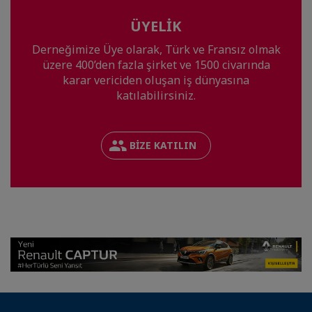
ÜYELİK
Derneğimize Üye olarak, Türk ve Fransız olmak
üzere 400’den fazla şirket ve 1500 civarında
karar vericiden oluşan iş dünyasına
katılabilirsiniz.
BIZE KATILIN