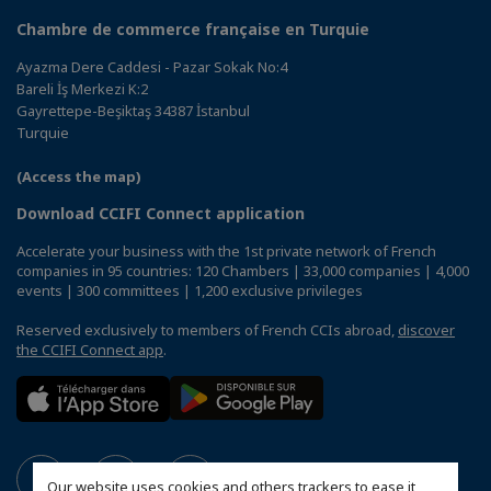
Chambre de commerce française en Turquie
Ayazma Dere Caddesi - Pazar Sokak No:4
Bareli İş Merkezi K:2
Gayrettepe-Beşiktaş 34387 İstanbul
Turquie
(Access the map)
Download CCIFI Connect application
Accelerate your business with the 1st private network of French
companies in 95 countries: 120 Chambers | 33,000 companies | 4,000
events | 300 committees | 1,200 exclusive privileges
Reserved exclusively to members of French CCIs abroad,
discover
the CCIFI Connect app
.
Our website uses cookies and others trackers to ease it