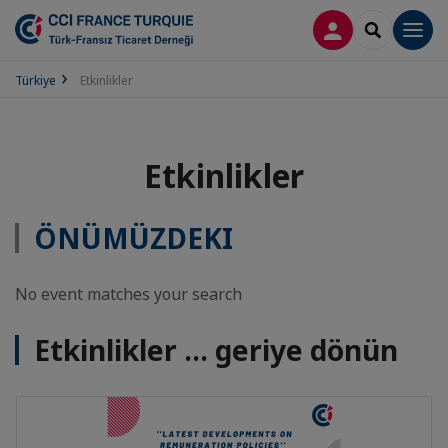
LOG IN
SEARCH
Men
Türkiye
Etkinlikler
Etkinlikler
ÖNÜMÜZDEKI
No event matches your search
Etkinlikler … geriye dönün