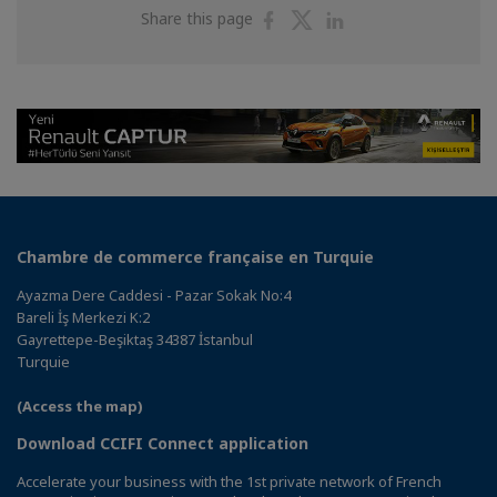
Share
Share
Share
Share this page
on
on
on
Facebook
Twitter
Linkedin
Chambre de commerce française en Turquie
Ayazma Dere Caddesi - Pazar Sokak No:4
Bareli İş Merkezi K:2
Gayrettepe-Beşiktaş 34387 İstanbul
Turquie
(Access the map)
Download CCIFI Connect application
Accelerate your business with the 1st private network of French