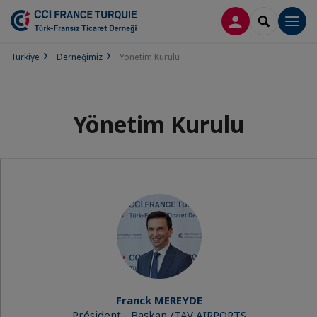
LOG IN
SEARCH
Men
Türkiye
Derneğimiz
Yönetim Kurulu
Yönetim Kurulu
Franck MEREYDE
Président - Başkan /TAV AIRPORTS