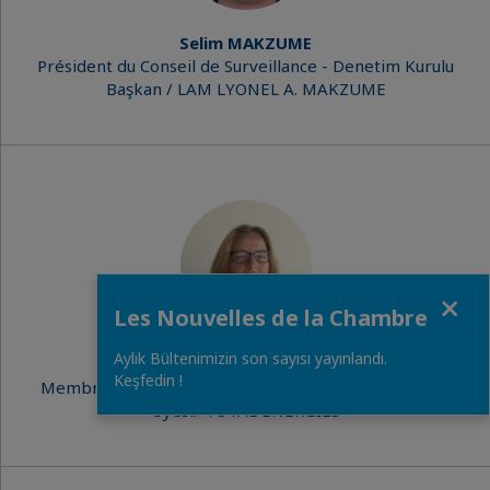
Selim MAKZUME
Président du Conseil de Surveillance - Denetim Kurulu
Başkan / LAM LYONEL A. MAKZUME
Close
Les Nouvelles de la Chambre
Aylık Bültenimizin son sayısı yayınlandı.
Mariane AXT
Keşfedin !
Membre du Conseil de Surveillance - Denetim Kurulu
Üyesi/ TOTAL ENERGIES