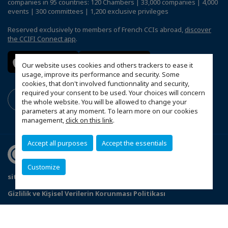
companies in 95 countries: 120 Chambers | 33,000 companies | 4,000
events | 300 committees | 1,200 exclusive privileges
Reserved exclusively to members of French CCIs abroad,
discover
the CCIFI Connect app
.
Our website uses cookies and others trackers to ease it
usage, improve its performance and security. Some
cookies, that don't involved functionnality and security,
required your consent to be used. Your choices will concern
the whole website. You will be allowed to change your
parameters at any moment. To learn more on our cookies
management,
click on this link
.
Accept all purposes
Accept the essentials
Customize
site haritası
Gizlilik ve Kişisel Verilerin Korunması Politikası
Configure cookies preferences
© 2026 Chambre de commerce française en Turquie