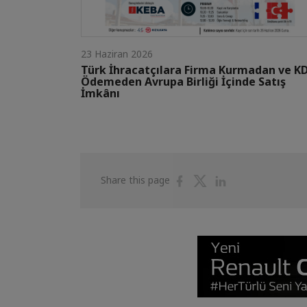
23 Haziran 2026
Türk İhracatçılara Firma Kurmadan ve K
Ödemeden Avrupa Birliği İçinde Satış
İmkânı
Share
Share
Share
Share this page
on
on
on
Facebook
Twitter
Linkedin