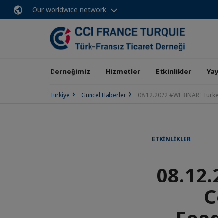
Our worldwide network
Derneğimiz
Hizmetler
Etkinlikler
Yay
Türkiye
Güncel Haberler
08.12.2022 #WEBINAR "Turkey
ETKINLIKLER
08.12
C
Feed