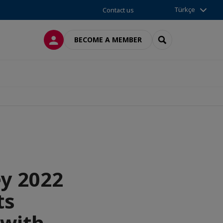
Türkçe
Contact us
LOG IN
SEARCH
BECOME A MEMBER
y 2022
ts
 with