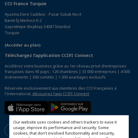
CCI France Turquie
Ayazma Dere Caddesi - Pazar Sokak No:4
Bareli İş Merkezi K:2
Gayrettepe-Beşiktaş 34387 İstanbul
Turquie
(Accéder au plan)
Téléchargez l’application CCIFI Connect
Accélérez votre business grâce au 1er réseau privé d'entreprises
françaises dans 95 pays : 120 chambres | 33 000 entreprises | 4 000
événements | 300 comités | 1 200 avantages exclusifs
Réservée exclusivement aux membres des CCI Françaises à
l'International,
découvrez l'app CCIFI Connect
.
Our website uses cookies and others trackers to ease it
usage, improve its performance and security. Some
cookies, that don't involved functionnality and security,