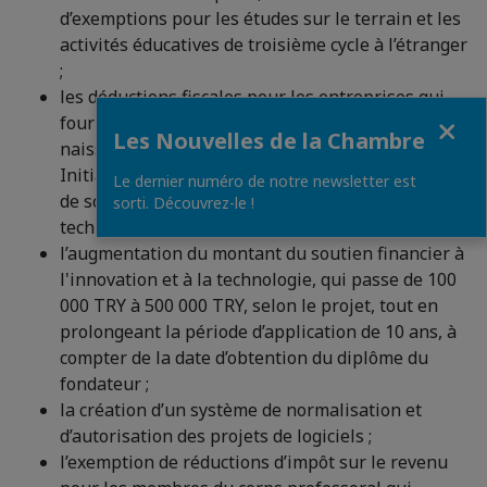
d’exemptions pour les études sur le terrain et les
activités éducatives de troisième cycle à l’étranger
;
les déductions fiscales pour les entreprises qui
Fermer
fournissent le capital-risque aux entreprises
Les Nouvelles de la Chambre
naissantes créées dans le cadre du Techno-
Initiative Capital Support Program (Programme
Le dernier numéro de notre newsletter est
de soutien financier à l'innovation et à la
sorti. Découvrez-le !
technologie) dans les ZDT ;
l’augmentation du montant du soutien financier à
l'innovation et à la technologie, qui passe de 100
000 TRY à 500 000 TRY, selon le projet, tout en
prolongeant la période d’application de 10 ans, à
compter de la date d’obtention du diplôme du
fondateur ;
la création d’un système de normalisation et
d’autorisation des projets de logiciels ;
l’exemption de réductions d’impôt sur le revenu