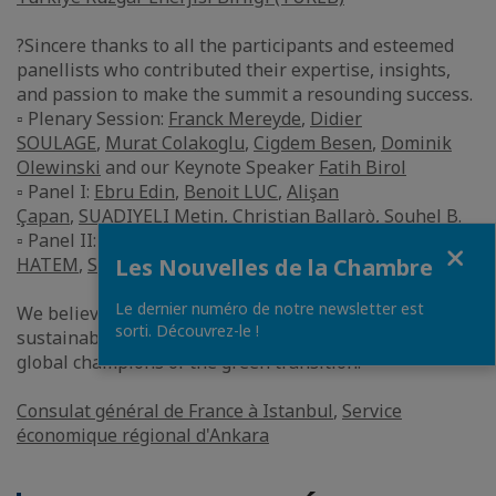
?Sincere thanks to all the participants and esteemed
panellists who contributed their expertise, insights,
and passion to make the summit a resounding success.
▫ Plenary Session:
Franck Mereyde
,
Didier
SOULAGE
,
Murat Colakoglu
,
Cigdem Besen
,
Dominik
Olewinski
and our Keynote Speaker
Fatih Birol
▫ Panel I:
Ebru Edin
,
Benoit LUC
,
Alişan
Çapan
,
SUADIYELI Metin
,
Christian Ballarò
,
Souhel B.
▫ Panel II:
Orhan Turan
,
Myriam Crosnier
,
EMRE
Fermer
HATEM
,
Sule Kilic
,
Berk Baysal
,
Ayse Nazlica
Les Nouvelles de la Chambre
Le dernier numéro de notre newsletter est
We believe that France & Turkey, both committed to the
sorti. Découvrez-le !
sustainability & clean energy vision, can emerge as the
global champions of the green transition.
Consulat général de France à Istanbul
,
Service
économique régional d'Ankara