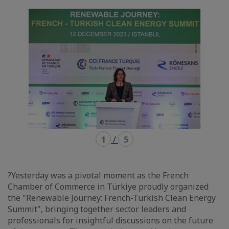
mode
mode
carousel
mosaïque
1
/
5
?Yesterday was a pivotal moment as the French
Chamber of Commerce in Türkiye proudly organized
the "Renewable Journey: French-Turkish Clean Energy
Summit", bringing together sector leaders and
professionals for insightful discussions on the future