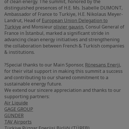
of clean energy. The summit, honored by the
distinguished presences of H.E. Ms. Isabelle DUMONT,
Ambassador of France to Turkiye, H.E. Nikolaus Meyer-
Landrut, Head of
European Union Delegation to
Türkiye
and Monsieur
olivier gauvin
, Consul General of
France in İstanbul, marked a significant stride in
advancing clean energy initiatives and strengthening
the collaboration between French & Turkish companies
& institutions.
?Special thanks to our Main Sponsor,
Rönesans Enerji
,
for their vital support in making this summit a success
and contributing to our shared commitment to a
sustainable energy future.
We extend our sincere appreciation and thanks to our
supporting partners:
Air Liquide
GAGE GROUP
GÜNDER
TAV Airports
Türkiye Rüzgar Enerjisi Birliği (TÜREB)