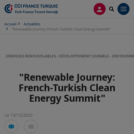
CONNEXION
RECHERCH
Men
Accueil
Actualités
"Renewable Journey: French-Turkish Clean Energy Summit"
ENERGIES RENOUVELABLES - DÉVELOPPEMENT DURABLE - ENVIRON
"Renewable Journey:
French-Turkish Clean
Energy Summit"
Le 13/12/2023
Voir
Voir
en
en