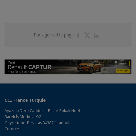
Partager
Partager
Partager
Partager cette page
sur
sur
sur
Facebook
Twitter
Linkedin
CCI France Turquie
Ayazma Dere Caddesi - Pazar Sokak No:4
Bareli İş Merkezi K:2
Gayrettepe-Beşiktaş 34387 İstanbul
Turquie