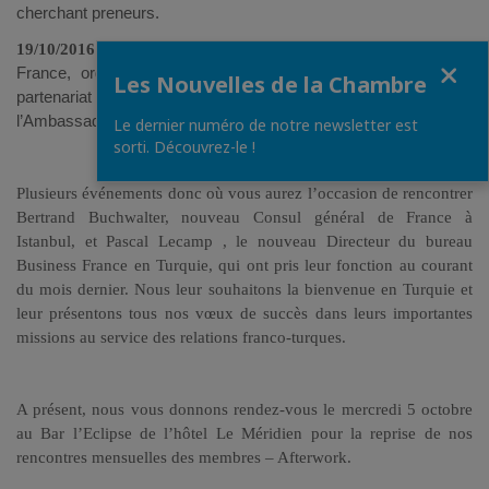
cherchant preneurs.
19/10/2016
: Séminaire « Invest in France » au Palais de
Fermer
France, organisé par notre partenaire Business France, en
Les Nouvelles de la Chambre
partenariat avec notre Chambre et le Service Economique de
l’Ambassade de France.
Le dernier numéro de notre newsletter est
sorti. Découvrez-le !
Plusieurs événements donc où vous aurez l’occasion de rencontrer
Bertrand Buchwalter, nouveau Consul général de France à
Istanbul, et Pascal Lecamp , le nouveau Directeur du bureau
Business France en Turquie, qui ont pris leur fonction au courant
du mois dernier. Nous leur souhaitons la bienvenue en Turquie et
leur présentons tous nos vœux de succès dans leurs importantes
missions au service des relations franco-turques.
A présent, nous vous donnons rendez-vous le mercredi 5 octobre
au Bar l’Eclipse de l’hôtel Le Méridien pour la reprise de nos
rencontres mensuelles des membres – Afterwork.