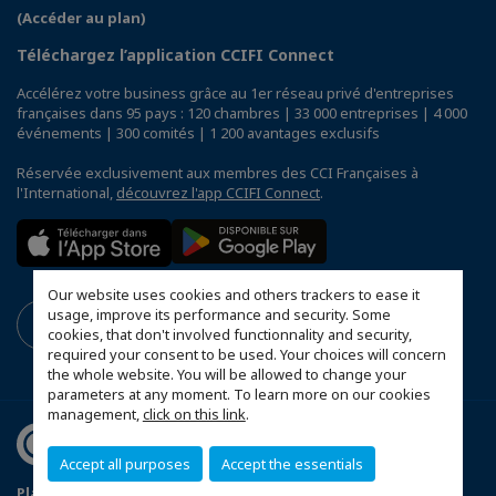
(Accéder au plan)
Téléchargez l’application CCIFI Connect
Accélérez votre business grâce au 1er réseau privé d'entreprises
françaises dans 95 pays : 120 chambres | 33 000 entreprises | 4 000
événements | 300 comités | 1 200 avantages exclusifs
Réservée exclusivement aux membres des CCI Françaises à
l'International,
découvrez l'app CCIFI Connect
.
Our website uses cookies and others trackers to ease it
usage, improve its performance and security. Some
cookies, that don't involved functionnality and security,
required your consent to be used. Your choices will concern
the whole website. You will be allowed to change your
parameters at any moment. To learn more on our cookies
management,
click on this link
.
Accept all purposes
Accept the essentials
Plan du site
Politique de confidentialité