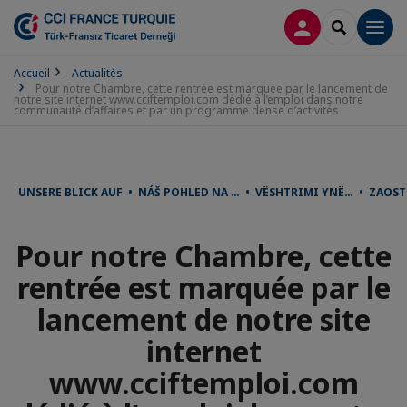
CONNEXION
RECHERCH
Men
Accueil
Actualités
Pour notre Chambre, cette rentrée est marquée par le lancement de
notre site internet www.cciftemploi.com dédié à l’emploi dans notre
communauté d’affaires et par un programme dense d’activités
UNSERE BLICK AUF • NÁŠ POHLED NA … • VËSHTRIMI YNË… • ZAOST
Pour notre Chambre, cette
rentrée est marquée par le
lancement de notre site
internet
www.cciftemploi.com