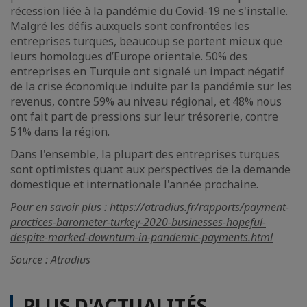
récession liée à la pandémie du Covid-19 ne s'installe.
Malgré les défis auxquels sont confrontées les
entreprises turques, beaucoup se portent mieux que
leurs homologues d’Europe orientale. 50% des
entreprises en Turquie ont signalé un impact négatif
de la crise économique induite par la pandémie sur les
revenus, contre 59% au niveau régional, et 48% nous
ont fait part de pressions sur leur trésorerie, contre
51% dans la région.
Dans l'ensemble, la plupart des entreprises turques
sont optimistes quant aux perspectives de la demande
domestique et internationale l'année prochaine.
Pour en savoir plus :
https://atradius.fr/rapports/payment-
practices-barometer-turkey-2020-businesses-hopeful-
despite-marked-downturn-in-pandemic-payments.html
Source : Atradius
PLUS D'ACTUALITÉS