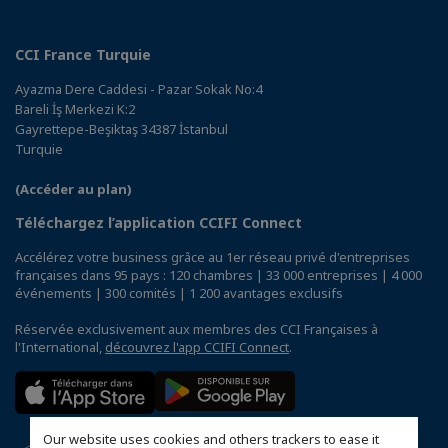
CCI France Turquie
Ayazma Dere Caddesi - Pazar Sokak No:4
Bareli İş Merkezi K:2
Gayrettepe-Beşiktaş 34387 İstanbul
Turquie
(Accéder au plan)
Téléchargez l’application CCIFI Connect
Accélérez votre business grâce au 1er réseau privé d'entreprises
françaises dans 95 pays : 120 chambres | 33 000 entreprises | 4 000
événements | 300 comités | 1 200 avantages exclusifs
Réservée exclusivement aux membres des CCI Françaises à
l'International,
découvrez l'app CCIFI Connect
.
Our website uses cookies and others trackers to ease it