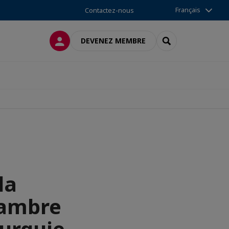
Français
Contactez-nous
CONNEXION
RECHERCHER
DEVENEZ MEMBRE
la
hambre
urquie