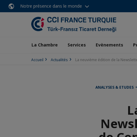
Notre présence dans le monde
La Chambre
Services
Evènements
P
Accueil
Actualités
La neuvième édition de la Newslet
ANALYSES & ETUDES 
L
Newsl
de Co