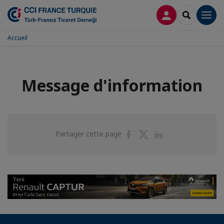
CONNEXION
RECHERCH
Men
Accueil
Message d'information
Partager
Partager
Partager
Partager cette page
sur
sur
sur
Facebook
Twitter
Linkedin