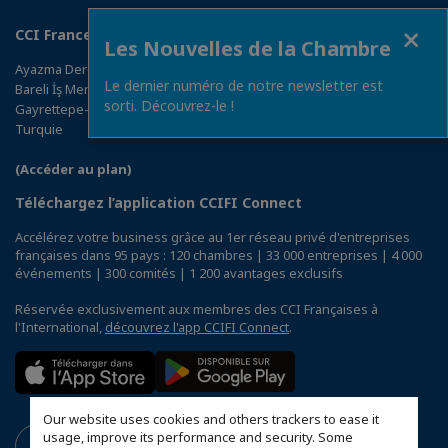
Fermer
CCI France Turquie
Les Nouvelles de la Chambre
Ayazma Dere Caddesi - Pazar Sokak No:4
Le dernier numéro de notre newsletter est
Bareli İş Merkezi K:2
sorti. Découvrez-le !
Gayrettepe-Beşiktaş 34387 İstanbul
Turquie
(Accéder au plan)
Téléchargez l’application CCIFI Connect
Accélérez votre business grâce au 1er réseau privé d'entreprises
françaises dans 95 pays : 120 chambres | 33 000 entreprises | 4 000
événements | 300 comités | 1 200 avantages exclusifs
Réservée exclusivement aux membres des CCI Françaises à
l'International,
découvrez l'app CCIFI Connect
.
Our website uses cookies and others trackers to ease it
usage, improve its performance and security. Some