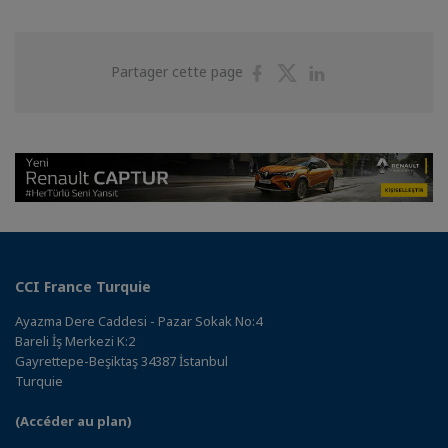
Partager
Partager
Partager
Partager cette page
sur
sur
sur
Facebook
Twitter
Linkedin
CCI France Turquie
Ayazma Dere Caddesi - Pazar Sokak No:4
Bareli İş Merkezi K:2
Gayrettepe-Beşiktaş 34387 İstanbul
Turquie
(Accéder au plan)