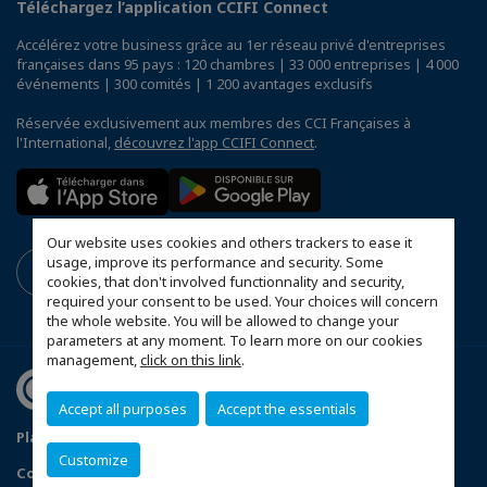
Téléchargez l’application CCIFI Connect
Accélérez votre business grâce au 1er réseau privé d'entreprises
françaises dans 95 pays : 120 chambres | 33 000 entreprises | 4 000
événements | 300 comités | 1 200 avantages exclusifs
Réservée exclusivement aux membres des CCI Françaises à
l'International,
découvrez l'app CCIFI Connect
.
Our website uses cookies and others trackers to ease it
usage, improve its performance and security. Some
cookies, that don't involved functionnality and security,
required your consent to be used. Your choices will concern
the whole website. You will be allowed to change your
parameters at any moment. To learn more on our cookies
management,
click on this link
.
Accept all purposes
Accept the essentials
Plan du site
Politique de confidentialité
Customize
Configurer vos préférences cookies