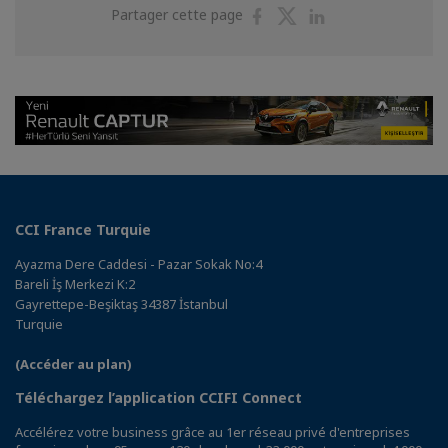
Partager
Partager
Partager
Partager cette page
sur
sur
sur
Facebook
Twitter
Linkedin
CCI France Turquie
Ayazma Dere Caddesi - Pazar Sokak No:4
Bareli İş Merkezi K:2
Gayrettepe-Beşiktaş 34387 İstanbul
Turquie
(Accéder au plan)
Téléchargez l’application CCIFI Connect
Accélérez votre business grâce au 1er réseau privé d'entreprises