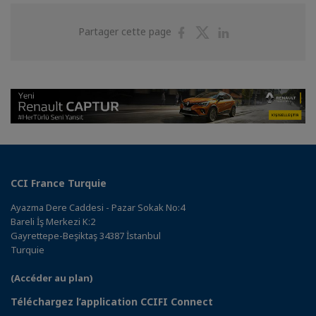
Partager
Partager
Partager
Partager cette page
sur
sur
sur
Facebook
Twitter
Linkedin
CCI France Turquie
Ayazma Dere Caddesi - Pazar Sokak No:4
Bareli İş Merkezi K:2
Gayrettepe-Beşiktaş 34387 İstanbul
Turquie
(Accéder au plan)
Téléchargez l’application CCIFI Connect