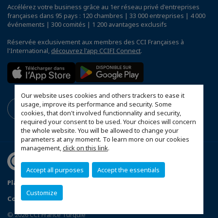
Accélérez votre business grâce au 1er réseau privé d'entreprises
françaises dans 95 pays : 120 chambres | 33 000 entreprises | 4 000
événements | 300 comités | 1 200 avantages exclusifs
Réservée exclusivement aux membres des CCI Françaises à
l'International,
découvrez l'app CCIFI Connect
.
Our website uses cookies and others trackers to ease it
usage, improve its performance and security. Some
cookies, that don't involved functionnality and security,
required your consent to be used. Your choices will concern
the whole website. You will be allowed to change your
parameters at any moment. To learn more on our cookies
management,
click on this link
.
Accept all purposes
Accept the essentials
Plan du site
Politique de confidentialité
Customize
Configurer vos préférences cookies
© 2026 CCI France Turquie