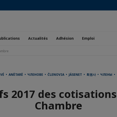
ublications
Actualités
Adhésion
Emploi
hambre
OVÉ • ANËTARË • ЧЛЕНОВЕ • ČLENOVIA • JÄSENET • 회원사 • ЧЛЕНЫ •
fs 2017 des cotisations
Chambre