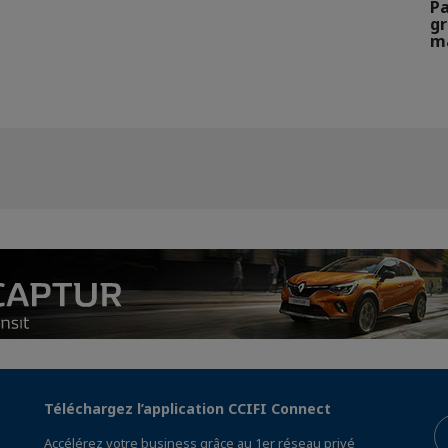
Pa
gr
m
Téléchargez l’application CCIFI Connect
Accélérez votre business grâce au 1er réseau privé