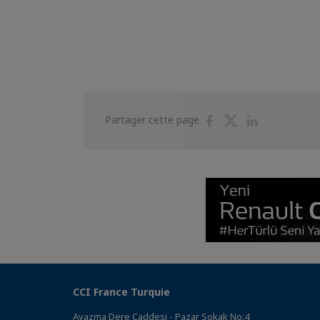
Partager
Partager
Partager
Partager cette page
sur
sur
sur
Facebook
Twitter
Linkedin
CCI France Turquie
Ayazma Dere Caddesi - Pazar Sokak No:4