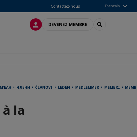
Français
Contactez-nous
CONNEXION
RECHERCHER
DEVENEZ MEMBRE
 ΜΈΛΗ • ЧЛЕНИ • ČLANOVI • LEDEN • MEDLEMMER • MEMBRI • MEMB
 à la