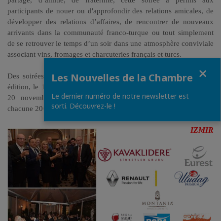
partage, d’amitié, de fraternité, cette soirée a permis aux
participants de nouer ou d'approfondir des relations amicales, de
développer des relations d’affaires, de rencontrer de nouveaux
arrivants dans la communauté franco-turque ou tout simplement
de se retrouver le temps d’un soir dans une atmosphère conviviale
associant vins, fromages et charcuteries français et turcs.
Fermer
ème
Les Nouvelles de la Chambre
Des soirées identiques se sont également tenues à
Izmir
(16
ème
édition, le 17 novembre au Consulat) et à
Bursa
(9
édition, le
Le dernier numéro de notre newsletter est
20 novembre à l’hôtel Montania à Mudanya), ont accueilli
sorti. Découvrez-le !
chacune 200 personnes.
IZMIR