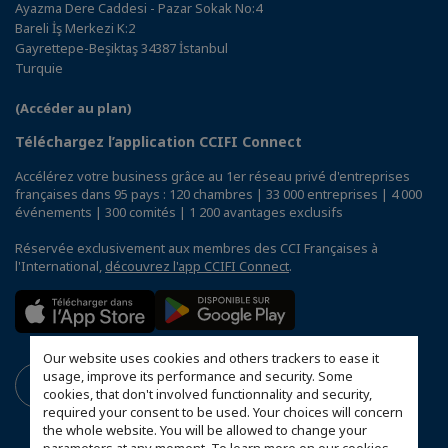
Ayazma Dere Caddesi - Pazar Sokak No:4
Bareli İş Merkezi K:2
Gayrettepe-Beşiktaş 34387 İstanbul
Turquie
(Accéder au plan)
Téléchargez l’application CCIFI Connect
Accélérez votre business grâce au 1er réseau privé d'entreprises
françaises dans 95 pays : 120 chambres | 33 000 entreprises | 4 000
événements | 300 comités | 1 200 avantages exclusifs
Réservée exclusivement aux membres des CCI Françaises à
l'International,
découvrez l'app CCIFI Connect
.
Our website uses cookies and others trackers to ease it
usage, improve its performance and security. Some
cookies, that don't involved functionnality and security,
required your consent to be used. Your choices will concern
the whole website. You will be allowed to change your