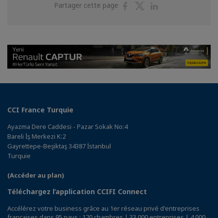
Partager
Partager
Partager
Partager cette page
sur
sur
sur
Facebook
Twitter
Linkedin
CCI France Turquie
Ayazma Dere Caddesi - Pazar Sokak No:4
Bareli İş Merkezi K:2
Gayrettepe-Beşiktaş 34387 İstanbul
Turquie
(Accéder au plan)
Téléchargez l’application CCIFI Connect
Accélérez votre business grâce au 1er réseau privé d'entreprises
françaises dans 95 pays : 120 chambres | 33 000 entreprises | 4 000