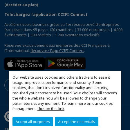
(Accéder au plan)
Téléchargez l’application CCIFI Connect
Accélérez votre business grâce au 1er réseau privé d'entreprises
françaises dans 95 pays : 120 chambres | 33 000 entreprises | 4 000
événements | 300 comités | 1 200 avantages exclusifs
Réservée exclusivement aux membres des CCI Françaises à
l'International,
découvrez l'app CCIFI Connect
.
Our website uses cookies and others trackers to ease it
usage, improve its performance and security. Some
cookies, that don't involved functionnality and security,
required your consent to be used. Your choices will concern
the whole website. You will be allowed to change your
parameters at any moment. To learn more on our cookies
management,
click on this link
.
Accept all purposes
Accept the essentials
Plan du site
Politique de confidentialité