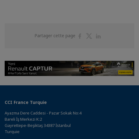
Partager
Partager
Partager
Partager cette page
sur
sur
sur
Facebook
Twitter
Linkedin
CCI France Turquie
Ayazma Dere Caddesi - Pazar Sokak No:4
Bareli İş Merkezi K:2
Gayrettepe-Beşiktaş 34387 İstanbul
Turquie