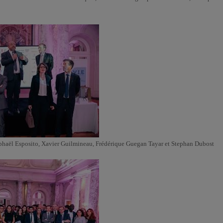
phaël Esposito, Xavier Guilmineau, Frédérique Guegan Tayar et Stephan Dubost