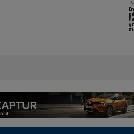
18
En
gé
Pa
gr
m