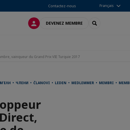
Français
Contactez-nous
CONNEXION
RECHERCHER
DEVENEZ MEMBRE
ambre, vainqueur du Grand Prix VIE Turquie 2017
 ΜΈΛΗ • ЧЛЕНИ • ČLANOVI • LEDEN • MEDLEMMER • MEMBRI • MEMB
loppeur
Direct,
e de