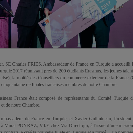
r, SE Charles FRIES, Ambassadeur de France en Turquie a accueilli 
rquie 2017 réunissant près de 200 étudiants Erasmus, les jeunes talent
eprise), la moitié des Conseillers du commerce extérieur de la Franc
e cinquantaine de filiales françaises membres de notre Chambre.
usiness France était composé de représentants du Comité Turquie 
et de notre Chambre.
mbassadeur de France en Turquie, et Xavier Guilmineau, Président
” à Murat POYRAZ, V.I.E chez Via Direct qui, à l'issue d’une missio
 contrats, a créé la nouvelle filiale en Turquie et a formé.....un nouvea