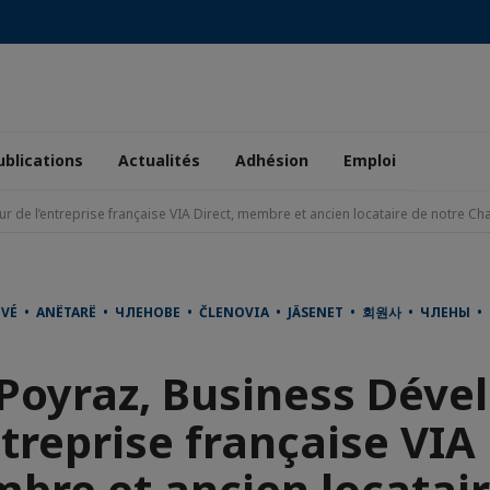
ublications
Actualités
Adhésion
Emploi
 de l’entreprise française VIA Direct, membre et ancien locataire de notre Ch
OVÉ • ANËTARË • ЧЛЕНОВЕ • ČLENOVIA • JÄSENET • 회원사 • ЧЛЕНЫ •
Poyraz, Business Déve
ntreprise française VIA 
bre et ancien locatair