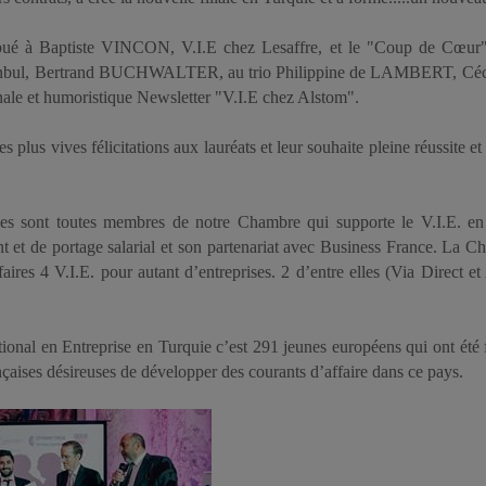
ibué à Baptiste VINCON, V.I.E chez Lesaffre, et le "Coup de Cœur"
tanbul, Bertrand BUCHWALTER, au trio Philippine de LAMBERT, C
nale et humoristique Newsletter "V.I.E chez Alstom".
 plus vives félicitations aux lauréats et leur souhaite pleine réussite 
tées sont toutes membres de notre Chambre qui supporte le V.I.E. en
 et de portage salarial et son partenariat avec Business France. La Ch
ires 4 V.I.E. pour autant d’entreprises. 2 d’entre elles (Via Direct et 
tional en Entreprise en Turquie c’est 291 jeunes européens qui ont ét
nçaises désireuses de développer des courants d’affaire dans ce pays.