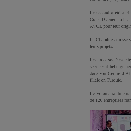
Le second a été attr
Consul Général à Is
AVCI, pour leur origi
La Chambre adresse ses
leurs projets.
Les trois sociétés ci
services d’hébergement
dans son Centre d’Affa
filiale en Turquie.
Le Volontariat Interna
de 126 entreprises fra