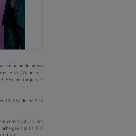
la cérémonie de remise
(
s en V.I.E
Volontariat
e (CCEF)
en Turquie, et
des CCEF, du Service
 du comité CCEF, ont
n hébergée à la CCIFT
u V.I.E !