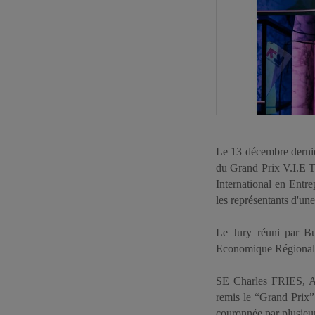
Le 13 décembre dernie
du Grand Prix V.I.E Tu
International en Entr
les représentants d'un
Le Jury réuni par B
Economique Régional 
SE Charles FRIES, A
remis le “Grand Prix
couronnée par plusieurs