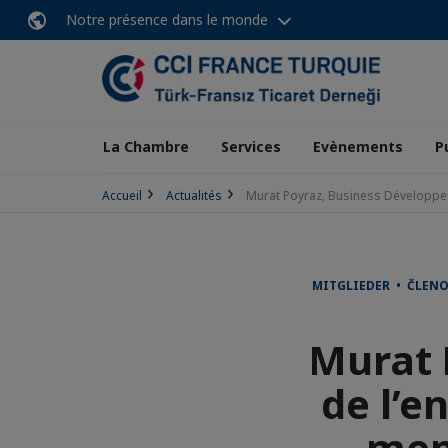
Notre présence dans le monde
La Chambre
Services
Evènements
P
Accueil
Actualités
Murat Poyraz, Business Développeur
MITGLIEDER • ČLEN
Murat 
de l’e
mem