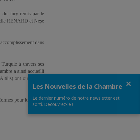
 du Jury remis par le
écile RENARD et Neşe
et accomplissement dans
 Turquie à travers ses
ambre a ainsi accueilli
Altilis) ont ouvert une
Fermer
Les Nouvelles de la Chambre
Le dernier numéro de notre newsletter est
é formés pour le compte
sorti. Découvrez-le !