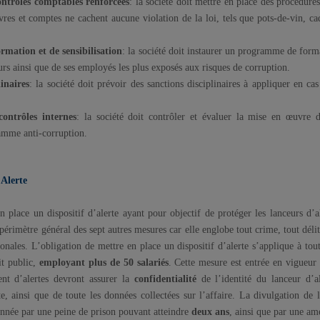
ntrôles comptables renforcées
: la société doit mettre en place des procédur
ivres et comptes ne cachent aucune violation de la loi, tels que pots-de-vin, ca
mation et de sensibilisation
: la société doit instaurer un programme de form
urs ainsi que de ses employés les plus exposés aux risques de corruption.
inaires
: la société doit prévoir des sanctions disciplinaires à appliquer en c
ontrôles internes
: la société doit contrôler et évaluer la mise en œuvre 
ramme anti-corruption.
’Alerte
 place un dispositif d’alerte ayant pour objectif de protéger les lanceurs d’a
périmètre général des sept autres mesures car elle englobe tout crime, tout de
ionales. L’obligation de mettre en place un dispositif d’alerte s’applique à to
it public,
employant plus de 50 salariés
. Cette mesure est entrée en vigueur
ent d’alertes devront assurer la
confidentialité
de l’identité du lanceur d’al
e, ainsi que de toute les données collectées sur l’affaire. La divulgation de
onnée par une peine de prison pouvant atteindre
deux ans
, ainsi que par une a