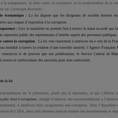
e à la transparence, la lutte contre la corruption, et la modernisation de la v
se sur 3 principes directeurs :
ie économique :
La loi dispose que les dirigeants de sociétés doivent r
lative aux risques d’exposition à la corruption.
nsparence :
Ceci se manifeste en premier lieu à travers le statut accordé aux la
un répertoire public des représentants d’intérêts auprès des personnes publiques.
te contre la corruption
: La loi vise clairement à renforcer les e orts de la Fra
au mondial à travers la création d’une nouvelle autorité, l’Agence Française 
 ressources et de pouvoir que son prédécesseur, le Service Central de Rép
à travers le renforcement des sanctions pour non-conformité.
de la loi
rincipalement sur la prévention, plutôt que la répression, ce qui s’affirme à
çaise Anti-Corruption
, chargée d’élaborer des recommandations à l’attention
entiellement, à améliorer leurs programmes anti-corruption. Dans l’hypothèse où
ions de l’AFA, alors cette dernière pourrait émettre des avertissements et imp