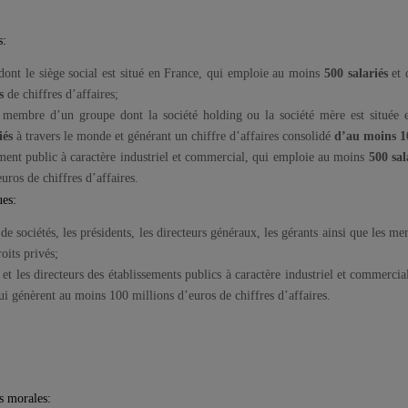
s:
́ dont le siège social est situé en France, qui emploie au moins
500 salariés
et 
s
de chiffres d’affaires;
é membre d’un groupe dont la société holding ou la société mère est situe
és
à travers le monde et générant un chiffre d’affaires consolidé
d’au moins 1
sement public à caractère industriel et commercial, qui emploie au moins
500 sala
euros de chiffres d’affaires.
ues:
 de sociétés, les présidents, les directeurs généraux, les gérants ainsi que les
roits privés;
s et les directeurs des établissements publics à caractère industriel et commer
qui génèrent au moins 100 millions d’euros de chiffres d’affaires.
s morales: