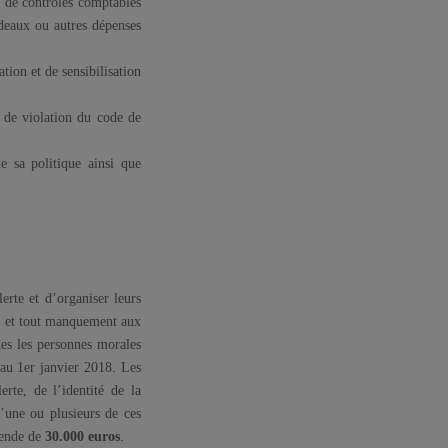
es de contrôles comptables
deaux ou autres dépenses
ation et de sensibilisation
as de violation du code de
de sa politique ainsi que
lerte et d’organiser leurs
́lit et tout manquement aux
utes les personnes morales
 au 1er janvier 2018. Les
erte, de l’identité de la
 l’une ou plusieurs de ces
mende de
30.000 euros
.