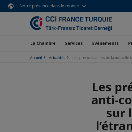
Notre présence dans le monde
La Chambre
Services
Evènements
P
Accueil
Actualités
Les préconisations de la nouvelle lo
Les pré
anti-c
sur 
l’étra