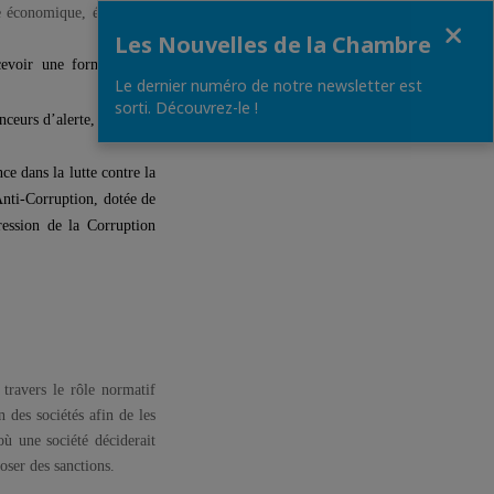
ie économique, également
Fermer
Les Nouvelles de la Chambre
ecevoir une formation de
Le dernier numéro de notre newsletter est
sorti. Découvrez-le !
nceurs d’alerte, ainsi que
nce dans la lutte contre la
Anti-Corruption, dotée de
ression de la Corruption
 travers le rôle normatif
 des sociétés afin de les
 une société déciderait
oser des sanctions.