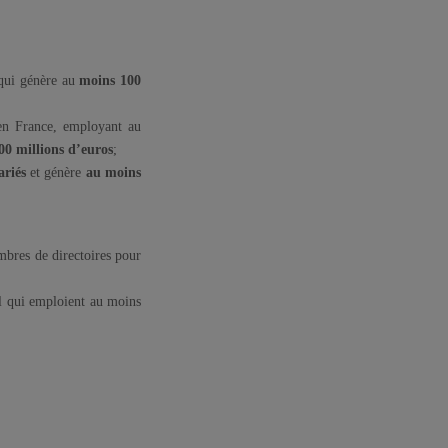
qui génère au
moins 100
́e en France, employant au
00 millions d’euros
;
riés
et génère
au moins
 membres de directoires pour
cial qui emploient au moins