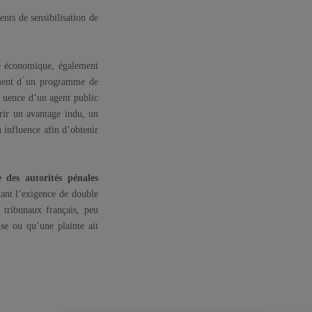
ts de sensibilisation de
ie économique, également
sement d ́un programme de
in uence d’un agent public
frir un avantage indu, un
n influence afin d’obtenir
e des autorités pénales
imant l’exigence de double
 tribunaux français, peu
mise ou qu’une plainte ait