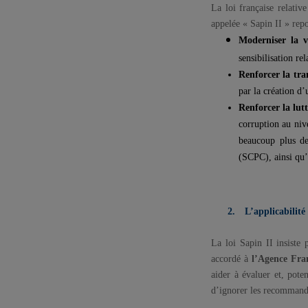
La loi française relativ
appelée « Sapin II » repo
Moderniser la v
sensibilisation re
Renforcer la tra
par la création d’
Renforcer la lut
corruption au nive
beaucoup plus de
(SCPC), ainsi qu’
2.
L’applicabilité
La loi Sapin II insiste p
accordé à
l’Agence Fran
aider à évaluer et, pot
d’ignorer les recommandat