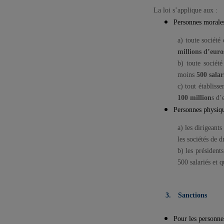
La loi s’applique aux :
Personnes morale
a) toute sociéte
millions d’euro
b) toute sociét
moins
500 salari
c) tout établis
100 million
s d’
Personnes physiq
a) les dirigeants
les sociétés de d
b) les président
500 salariés et 
3.
Sanctions
Pour les personne