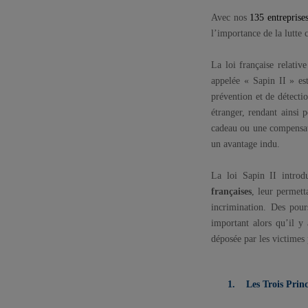
Avec nos
135 entrepris
l’importance de la lutte 
La loi française relativ
appelée « Sapin II » es
prévention et de détect
étranger, rendant ainsi
cadeau ou une compensatio
un avantage indu.
La loi Sapin II introdu
françaises
, leur permett
incrimination. Des pours
important alors qu’il y a
déposée par les victimes
1.
Les Trois Princ