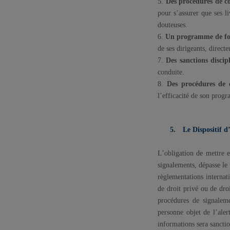
5.
Des procédures de co
pour s’assurer que ses l
douteuses.
6.
Un programme de for
de ses dirigeants, directe
7.
Des sanctions discipl
conduite.
8.
Des procédures de c
l’efficacité de son prog
5.
Le Dispositif d
L’obligation de mettre en
signalements, dépasse le 
règlementations internat
de droit privé ou de dro
procédures de signalem
personne objet de l’alert
informations sera sancti