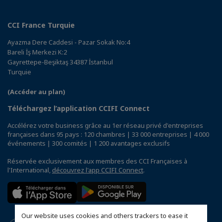
CCI France Turquie
Ayazma Dere Caddesi - Pazar Sokak No:4
Bareli İş Merkezi K:2
Gayrettepe-Beşiktaş 34387 İstanbul
Turquie
(Accéder au plan)
Téléchargez l’application CCIFI Connect
Accélérez votre business grâce au 1er réseau privé d'entreprises
françaises dans 95 pays : 120 chambres | 33 000 entreprises | 4 000
événements | 300 comités | 1 200 avantages exclusifs
Réservée exclusivement aux membres des CCI Françaises à
l'International,
découvrez l'app CCIFI Connect
.
Our website uses cookies and others trackers to ease it