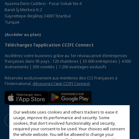
Ayazma Dere Caddesi - Pazar Sokak No:4
Bareli İş Merkezi K:2
Gayrettepe-Beşiktaş 34387 İstanbul
Turquie
(Accéder au plan)
Téléchargez l’application CCIFI Connect
Accélérez votre business grâce au 1er réseau privé d'entreprises
françaises dans 95 pays : 120 chambres | 33 000 entreprises | 4 000
événements | 300 comités | 1 200 avantages exclusifs
Réservée exclusivement aux membres des CCI Françaises à
l'International,
découvrez l'app CCIFI Connect
.
Our website uses cookies and others trackers to ease it
usage, improve its performance and security. Some
cookies, that don't involved functionnality and security,
required your consent to be used. Your choices will concern
the whole website. You will be allowed to change your