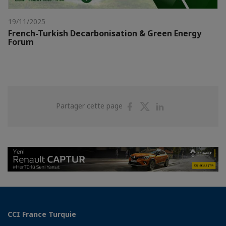
19/11/2025
French-Turkish Decarbonisation & Green Energy
Forum
Partager
Partager
Partager
Partager cette page
sur
sur
sur
Facebook
Twitter
Linkedin
CCI France Turquie