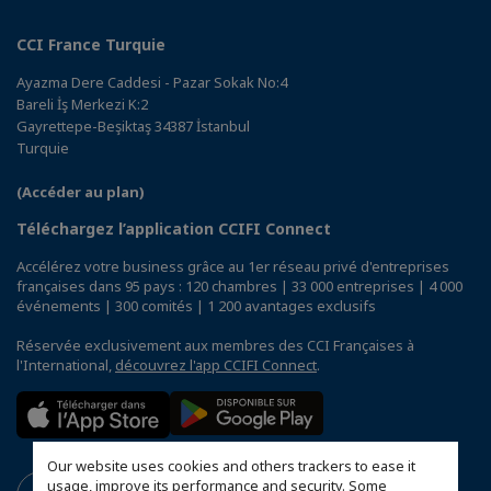
CCI France Turquie
Ayazma Dere Caddesi - Pazar Sokak No:4
Bareli İş Merkezi K:2
Gayrettepe-Beşiktaş 34387 İstanbul
Turquie
(Accéder au plan)
Téléchargez l’application CCIFI Connect
Accélérez votre business grâce au 1er réseau privé d'entreprises
françaises dans 95 pays : 120 chambres | 33 000 entreprises | 4 000
événements | 300 comités | 1 200 avantages exclusifs
Réservée exclusivement aux membres des CCI Françaises à
l'International,
découvrez l'app CCIFI Connect
.
Our website uses cookies and others trackers to ease it
usage, improve its performance and security. Some