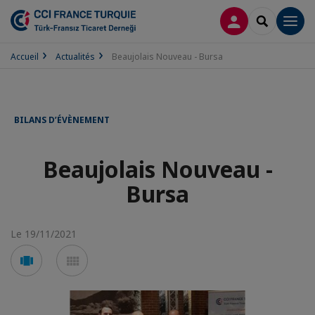
CONNEXION
RECHERCH
Men
Accueil
Actualités
Beaujolais Nouveau - Bursa
BILANS D’ÉVÈNEMENT
Beaujolais Nouveau -
Bursa
Le 19/11/2021
Voir
Voir
en
en
mode
mode
carousel
mosaïque