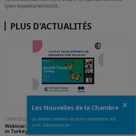
içten teşekkürlerimizle...
PLUS D'ACTUALITÉS
Fermer
Les Nouvelles de la Chambre
Le dernier numéro de notre newsletter est
27/06/2022
sorti. Découvrez-le !
Webinar: "Latest Developments on Remuneration
in Turkey"